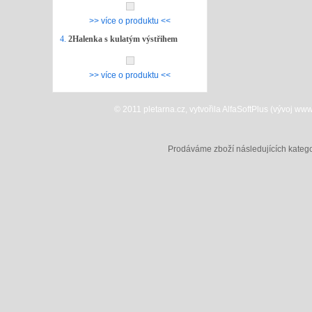
>> více o produktu <<
4.
2Halenka s kulatým výstřihem
>> více o produktu <<
© 2011 pletarna.cz, vytvořila AlfaSoftPlus (vývoj w
Prodáváme zboží následujících katego