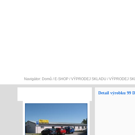
O NÁS
E-SHOP
SLUŽEBNÍ A PRACOVNÍ S
Navigátor:
Domů
/
E-SHOP
/
VÝPRODEJ SKLADU
/
VÝPRODEJ SK
Detail výrobku 99 
VÝROBNÍ PROSTORY