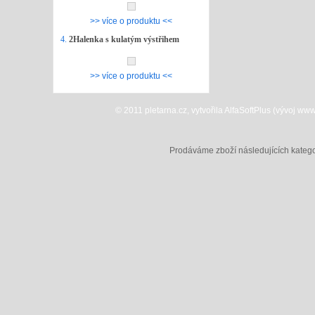
>> více o produktu <<
4.
2Halenka s kulatým výstřihem
>> více o produktu <<
© 2011 pletarna.cz, vytvořila AlfaSoftPlus (vývoj w
Prodáváme zboží následujících katego