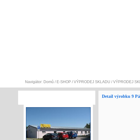
O NÁS
E-SHOP
SLUŽEBNÍ A PRACOVNÍ S
Navigátor:
Domů
/
E-SHOP
/
VÝPRODEJ SKLADU
/
VÝPRODEJ SK
Detail výrobku 9 Pá
VÝROBNÍ PROSTORY