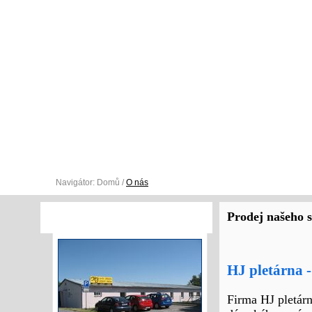
O NÁS
E-SHOP
SLUŽEBNÍ A PRACOVNÍ S
Navigátor:
Domů
/
O nás
Prodej našeho 
VÝROBNÍ PROSTORY
HJ pletárna -
Firma HJ pletárn