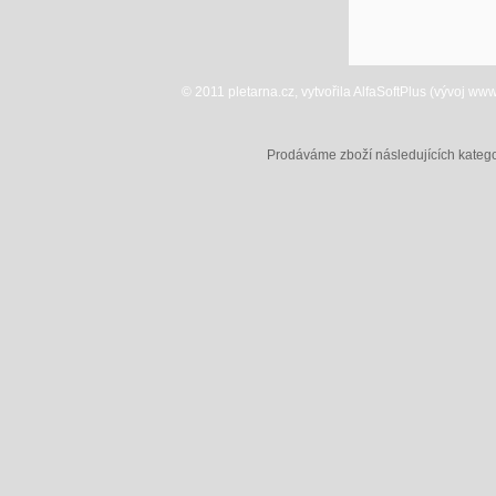
© 2011 pletarna.cz, vytvořila AlfaSoftPlus (vývoj w
Prodáváme zboží následujících katego