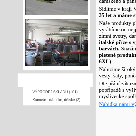
dámského a páns
Sídlíme v kraji 
35 let a máme s
Naše produkty pl
vyrábíme od nejj
zimní svetry, dá
italské příze
s 
barvách.
Snažím
pletené
produkt
6XL)
Nabízíme široký 
vesty, šaty, ponč
NAŠE NABÍDKA
Dle přání zákaz
popřípadě s výši
VÝPRODEJ SKLADU (101)
myslivecké spolk
Kamaše - dámské, dětské (2)
Nabídka námi vý