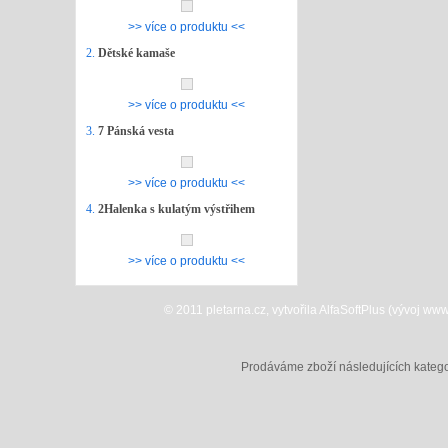
>> více o produktu <<
2.
Dětské kamaše
>> více o produktu <<
3.
7 Pánská vesta
>> více o produktu <<
4.
2Halenka s kulatým výstřihem
>> více o produktu <<
© 2011 pletarna.cz, vytvořila AlfaSoftPlus (vývoj w
Prodáváme zboží následujících katego