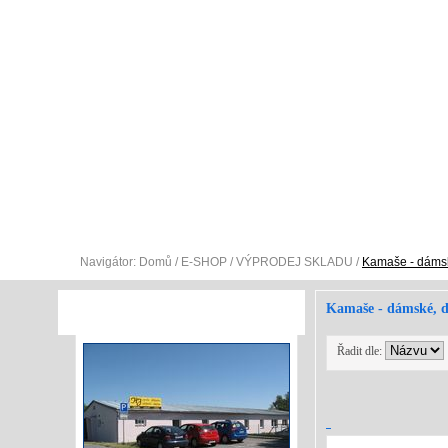
O NÁS
E-SHOP
SLUŽEBNÍ A PRACOVNÍ S
Navigátor:
Domů
/
E-SHOP
/
VÝPRODEJ SKLADU
/
Kamaše - dámsk
Kamaše - dámské, d
VÝROBNÍ PROSTORY
Řadit dle: