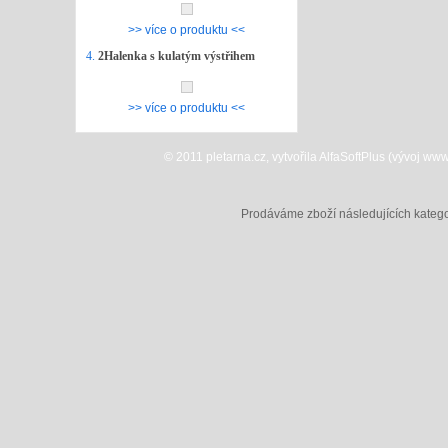
>> více o produktu <<
4.
2Halenka s kulatým výstřihem
>> více o produktu <<
© 2011 pletarna.cz, vytvořila AlfaSoftPlus (vývoj w
Prodáváme zboží následujících katego