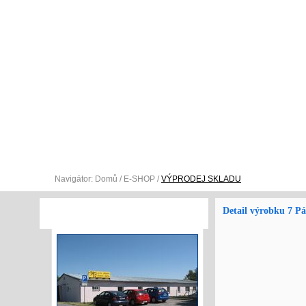
O NÁS
E-SHOP
SLUŽEBNÍ A PRACOVNÍ S
Navigátor:
Domů
/
E-SHOP
/
VÝPRODEJ SKLADU
Detail výrobku 7 Pá
VÝROBNÍ PROSTORY